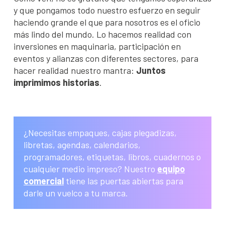
y que pongamos todo nuestro esfuerzo en seguir
haciendo grande el que para nosotros es el oficio
más lindo del mundo. Lo hacemos realidad con
inversiones en maquinaria, participación en
eventos y alianzas con diferentes sectores, para
hacer realidad nuestro mantra:
Juntos
imprimimos historias
.
¿Necesitas empaques, cajas plegadizas,
libretas, agendas, calendarios,
programadores, etiquetas, libros, cuadernos o
cualquier medio impreso? Nuestro
equipo
comercial
tiene las puertas abiertas para
darle un vuelco a tu marca.