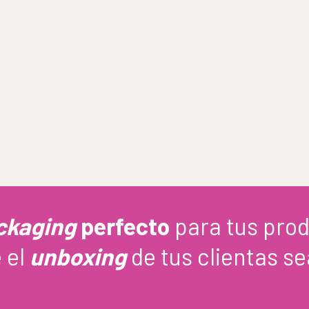
ckaging
perfecto
para tus pro
 el
unboxing
de tus clientas s