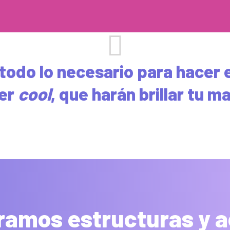
todo lo necesario para hacer
er
cool
, que harán brillar tu m
ramos estructuras y 