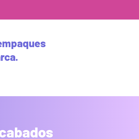
 empaques
arca.
acabados