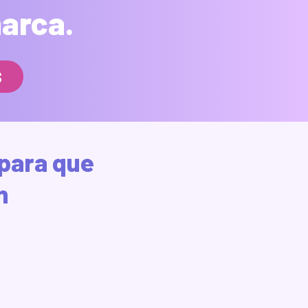
marca.
S
para que
n