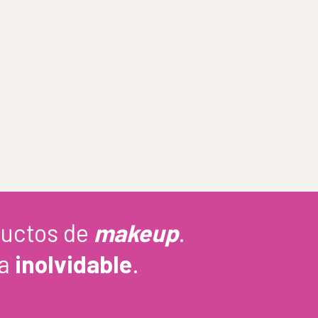
ductos de
makeup
.
ea
inolvidable
.