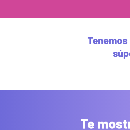
Tenemos 
súp
Te most