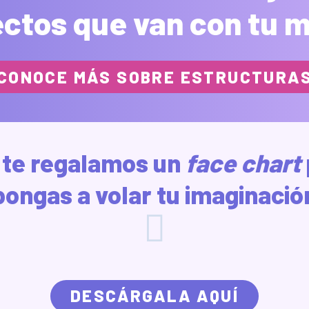
ctos que van con tu 
CONOCE MÁS SOBRE ESTRUCTURA
te regalamos un
face chart
pongas a volar tu imaginació
DESCÁRGALA AQUÍ