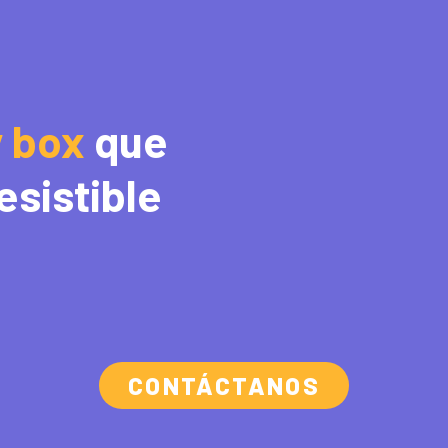
y
box
que
esistible
CONTÁCTANOS